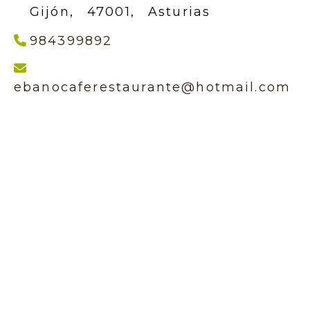
Gijón,
47001,
Asturias
984399892
eb
ebanocaferestaurante
hotmail.com