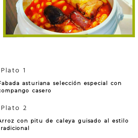
Plato 1
Fabada asturiana selección especial con
compango casero
Plato 2
Arroz con pitu de caleya guisado al estilo
tradicional