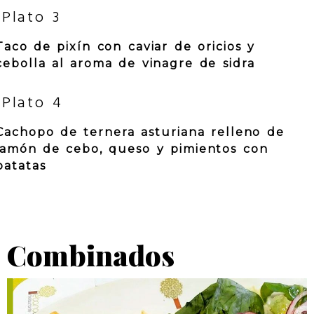
Plato 3
Taco de pixín con caviar de oricios y
cebolla al aroma de vinagre de sidra
Plato 4
Cachopo de ternera asturiana relleno de
jamón de cebo, queso y pimientos con
patatas
Combinados