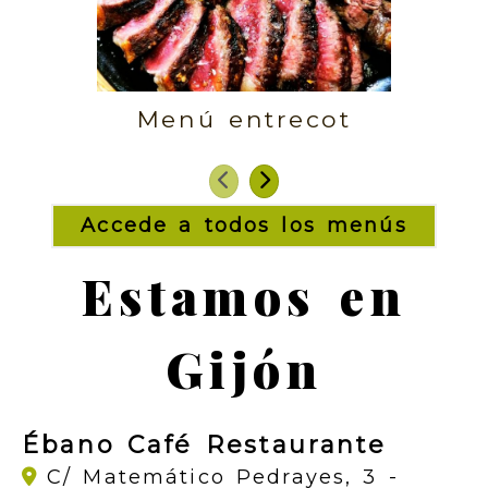
M
Menú entrecot
Anterior
Siguiente
Accede a todos los menús
Estamos en
Gijón
Ébano Café Restaurante
C/ Matemático Pedrayes, 3 -