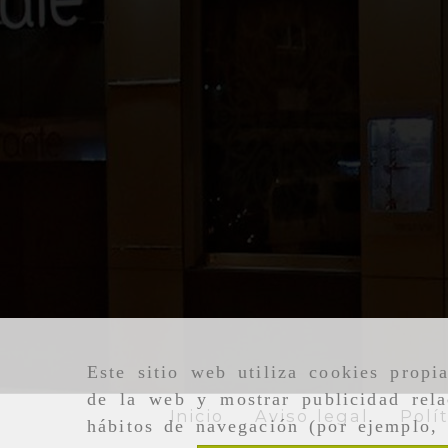
Este sitio web utiliza cookies propi
de la web y mostrar publicidad rela
Inicio
Aviso legal
Polí
hábitos de navegación (por ejemplo, 