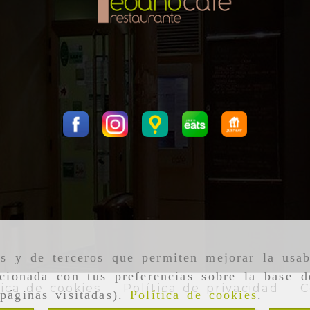
as y de terceros que permiten mejorar la usab
cionada con tus preferencias sobre la base d
tica de cookies
Política de privacidad
C
páginas visitadas).
Política de cookies
.