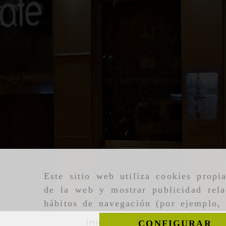
Este sitio web utiliza cookies propi
de la web y mostrar publicidad rela
hábitos de navegación (por ejemplo, 
Inicio
Aviso legal
Polí
CONFIGURAR