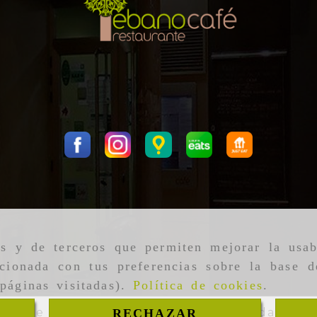
as y de terceros que permiten mejorar la usab
cionada con tus preferencias sobre la base d
páginas visitadas).
Política de cookies
.
tica de cookies
Política de privacidad
C
RECHAZAR